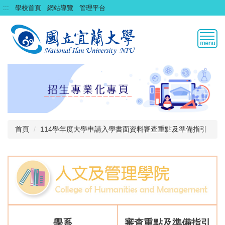
跳
:::
學校首頁
網站導覽
管理平台
到
主
要
內
容
區
首頁
114學年度大學申請入學書面資料審查重點及準備指引
學系
審查重點及準備指引